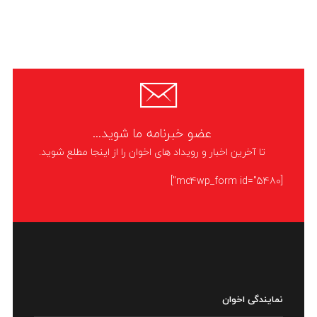
عضو خبرنامه ما شوید...
تا آخرین اخبار و رویداد های اخوان را از اینجا مطلع شوید.
[mc4wp_form id="5480"]
نمایندگی اخوان