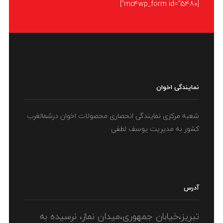
[mc4wp_form id="5480"]
نمایندگی اخوان
شعبه مرکزی نمایندگی انحصاری محصولات اخوان درشمالغرب
کشور به مدیریت یوسف لطفی
آدرس
تبریز،خیابان جمهوری،میدان نماز، نرسیده به