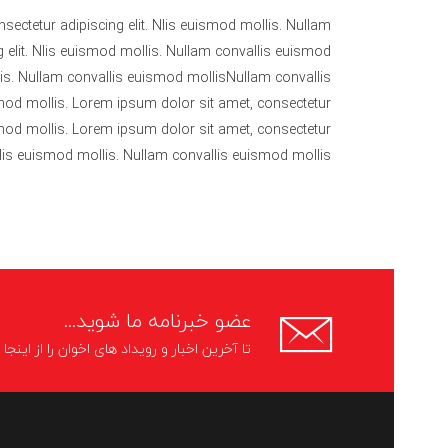
sectetur adipiscing elit. Nlis euismod mollis. Nullam
 elit. Nlis euismod mollis. Nullam convallis euismod
lis. Nullam convallis euismod mollisNullam convallis
smod mollis. Lorem ipsum dolor sit amet, consectetur
ismod mollis. Lorem ipsum dolor sit amet, consectetur
 Nlis euismod mollis. Nullam convallis euismod mollis.
عضو خبرنامه ما شوید...
تا آخرین اخبار و رویداد های اخوان را از اینج