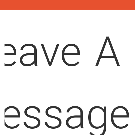
eave A
essage