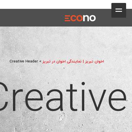
کافه
خانه
فروشگاه
محصولات
اخوان تبریز | نمایندگی اخوان در تبریز
>
Creative Header
جشنواره فروش ویژه
Creative
کاتالوگ
گالری
وبلاگ
تماس با ما