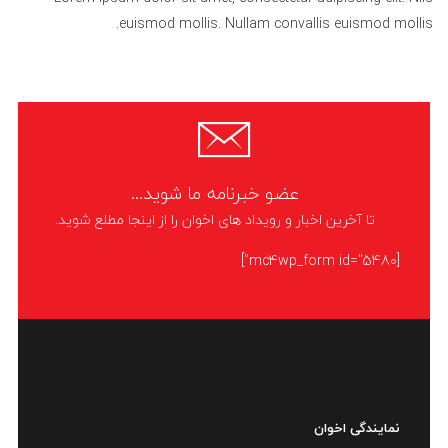
euismod mollis. Nullam convallis euismod mollis.
عضو خبرنامه ما شوید...
تا آخرین اخبار و رویداد های اخوان را از اینجا مطلع شوید.
[mc4wp_form id="5480"]
نمایندگی اخوان