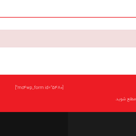
[mc4wp_form id="5480"]
ا مطلع شوید.