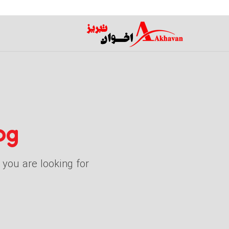
کافه
og
you are looking for.