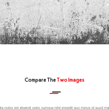
Compare The
Two Images
ta nobis est eligendi optio cumque nihil impedit quo minus id quod m