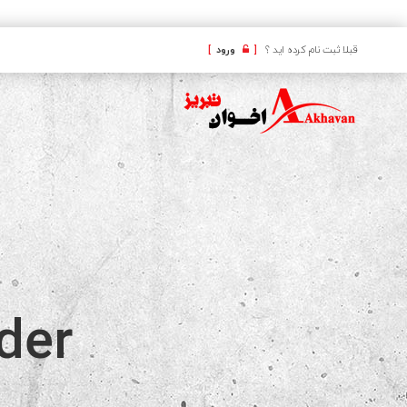
کافه
قبلا ثبت نام کرده اید ؟
[
ورود
]
der