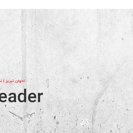
کافه
اخوان تبریز | ن
Header