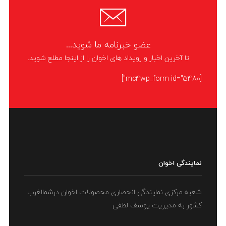
عضو خبرنامه ما شوید...
تا آخرین اخبار و رویداد های اخوان را از اینجا مطلع شوید.
[mc4wp_form id="5480"]
نمایندگی اخوان
شعبه مرکزی نمایندگی انحصاری محصولات اخوان درشمالغرب
کشور به مدیریت یوسف لطفی