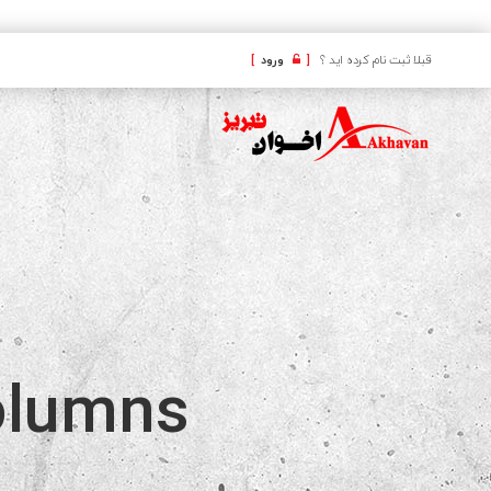
کافه
قبلا ثبت نام کرده اید ؟
[
ورود
]
olumns