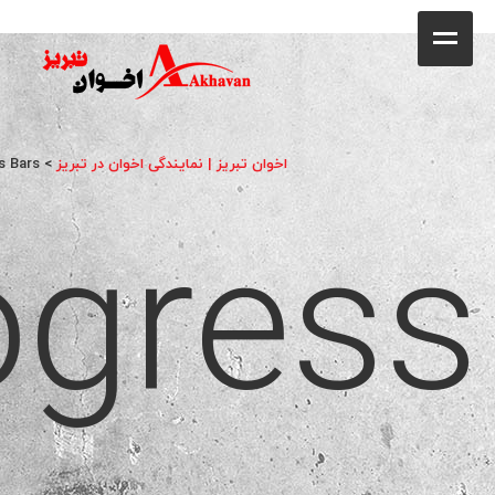
کافه
خانه
فروشگاه
اخوان تبریز | نمایندگی اخوان در تبریز
>
s Bars
ogress
محصولات
جشنواره فروش ویژه
کاتالوگ
گالری
وبلاگ
تماس با ما