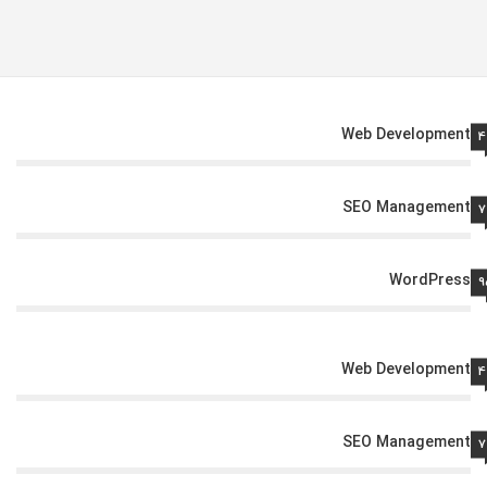
Web Development
4
SEO Management
7
WordPress
9
Web Development
4
SEO Management
7