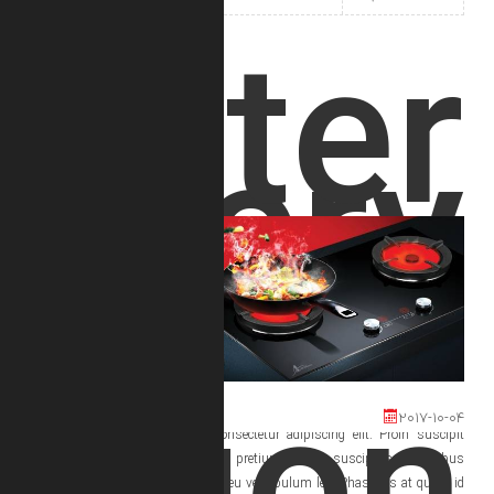
sta
prese