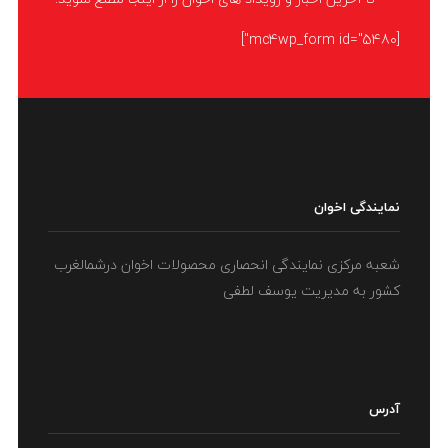
[mc4wp_form id="5480"]
نمایندگی اخوان
شعبه مرکزی نمایندگی انحصاری محصولات اخوان درشمالغرب
کشور به مدیریت یوسف لطفی
آدرس