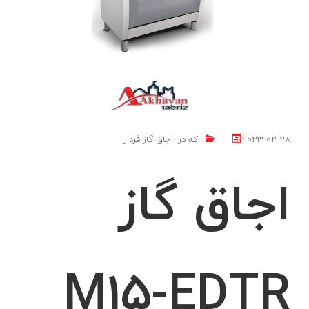
2023-02-28
که در:
اجاق گاز فردار
اجاق گاز
M15-EDTR