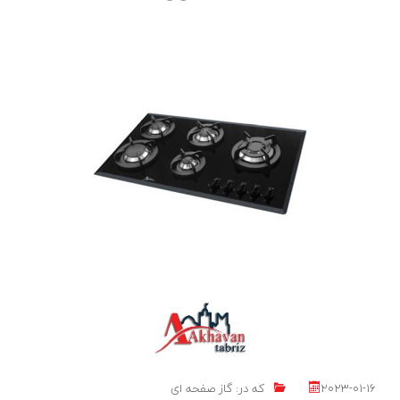
مبله اخوان
اجاق گاز M15-EDTR مبله اخوان اجاق گاز M15-EDTR از جمله گازهای مرغوب
برند اخوان می باشد. گاز m15 ساخته شده از استیل و شیشه است که دارای
ظاهر بسیار زیبایی
LIKE
ادامه مطلب
2023-01-16
که در:
گاز صفحه ای