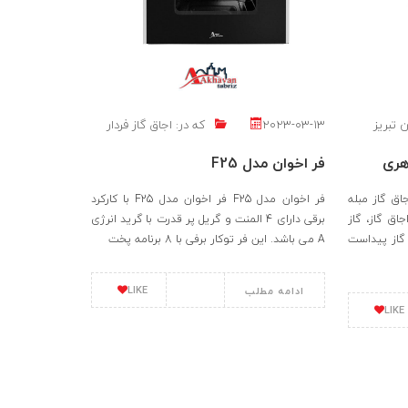
 تبریز
2023-03-13
که در:
اجاق گاز فردار
هری
فر اخوان مدل F25
اق گاز مبله
فر اخوان مدل F25 فر اخوان مدل F25 با کارکرد
اق گاز، گاز
برقی دارای 4 المنت و گریل پر قدرت با گرید انرژی
 گاز پیداست
A می باشد. این فر توکار برفی با 8 برنامه پخت
LIKE
ادامه مطلب
LIKE