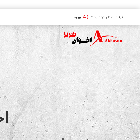
کافه
قبلا ثبت نام کرده اید ؟
[
ورود
]
اج