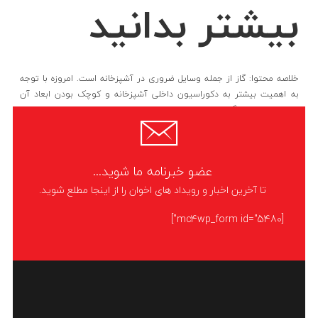
بیشتر بدانید
خلاصه محتوا: گاز از جمله وسایل ضروری در آشپزخانه است. امروزه با توجه
به اهمیت بیشتر به دکوراسیون داخلی آشپزخانه و کوچک بودن ابعاد آن
میزان استقبال از گازهای رومیزی
LIKE
ادامه مطلب
عضو خبرنامه ما شوید...
تا آخرین اخبار و رویداد های اخوان را از اینجا مطلع شوید.
[mc4wp_form id="5480"]