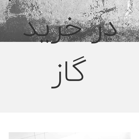
در خرید
گاز