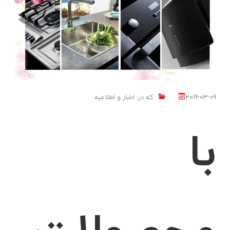
برای کسب اطلاعات بیشتر با شماره ها ی زیر تماس حاصل فرمایید 35266875-
041////// 09146913400
LIKE
2019-03-09
که در:
اخبار و اطلاعیه
با
محصولات