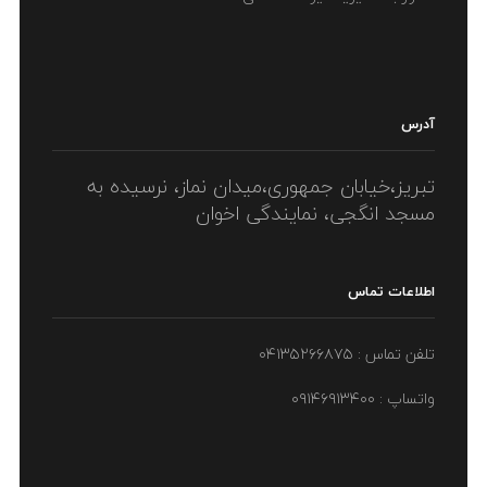
بهار بروید
آدرس
بازرگانی میثم پیشاپیش فرا رسیدن سال 1398 را به تمامی هموطنان عزیز
تیریک گفته و سال پر از خیر و برک برای همگان ارزومند است. بازرگانی
میثم در نظر دارد
تبریز،خیابان جمهوری،میدان نماز، نرسیده به
مسجد انگجی، نمایندگی اخوان
LIKE
ادامه مطلب
اطلاعات تماس
تلفن تماس : ۰۴۱۳۵۲۶۶۸۷۵
واتساپ : ۰۹۱۴۶۹۱۳۴۰۰