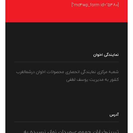
[mc4wp_form id="5480"]
2
ادامه مطلب
نمایندگی اخوان
شعبه مرکزی نمایندگی انحصاری محصولات اخوان درشمالغرب
کشور به مدیریت یوسف لطفی
آدرس
تبریز،خیابان جمهوری،میدان نماز، نرسیده به