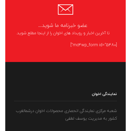
041////// 09146913400
LIKE
عضو خبرنامه ما شوید...
تا آخرین اخبار و رویداد های اخوان را از اینجا مطلع شوید.
[mc4wp_form id="5480"]
نمایندگی اخوان
شعبه مرکزی نمایندگی انحصاری محصولات اخوان درشمالغرب
کشور به مدیریت یوسف لطفی