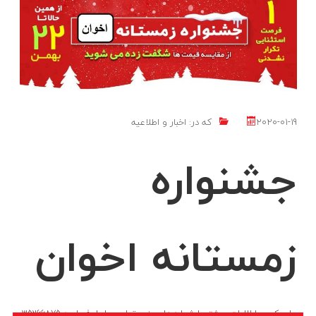
جشنواره زمستانه اخوان بازرگانی میثم در نظر دارد تعداد محدودی از
محصولات اخوان را بصورت فروش ویژه عرضه بنماید این جشنواره تا 20%
تخفیف خواهد داشت . جهت اطلاع از
LIKE
ادامه مطلب
2020-01-19
که در:
اخبار و اطلاعیه
جشنواره
زمستانه اخوان
برای کسب اطلاعات بیشتر با شماره ها ی زیر تماس حاصل فرمایید 35266875-