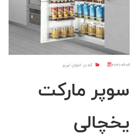
2021-09-09
که در:
اخوان تبریز
سوپر مارکت
یخچالی