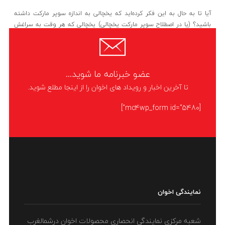
آیا تا به حال به این فکر کرده‌اید که یخچالی به اندازه سوپر مارکت داشته
باشید؟ (یا در اصطلاح سوپر مارکت یخچالی) یخچالی که هر وقت به سراغش
می‌روید به
LIKE
ادامه مطلب
عضو خبرنامه ما شوید...
تا آخرین اخبار و رویداد های اخوان را از اینجا مطلع شوید.
[mc4wp_form id="5480"]
نمایندگی اخوان
شعبه مرکزی نمایندگی انحصاری محصولات اخوان درشمالغرب