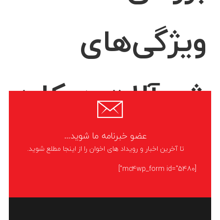
ویژگی‌های
شیرآلات دوکاره
سیلاب
عضو خبرنامه ما شوید...
تا آخرین اخبار و رویداد های اخوان را از اینجا مطلع شوید.
[mc4wp_form id="5480"]
قبل از پرداختن به بررسی ویژگی‌های شیرآلات دوکاره، در ابتدا به این موضوع
بپردازیم که شیرآلات دوکاره چیست؟ با محبوبیت بیشتر شیرآلات آشپزخانه
که قادر به فیلترکردن آب هستند، برخی