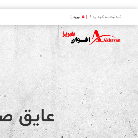
کافه
قبلا ثبت نام کرده اید ؟
[
ورود
]
عایق ص