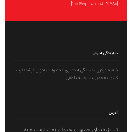
[mc4wp_form id="5480"]
نمایندگی اخوان
شعبه مرکزی نمایندگی انحصاری محصولات اخوان درشمالغرب
کشور به مدیریت یوسف لطفی
آدرس
تبریز،خیابان جمهوری،میدان نماز، نرسیده به