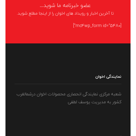
خانگی به دست مشتریان برساند. در این بین جا قاشقی درج که دارای بالاترین
عضو خبرنامه ما شوید...
کیفیت و
تا آخرین اخبار و رویداد های اخوان را از اینجا مطلع شوید.
[mc4wp_form id="5480"]
LIKE
ادامه مطلب
نمایندگی اخوان
شعبه مرکزی نمایندگی انحصاری محصولات اخوان درشمالغرب
کشور به مدیریت یوسف لطفی