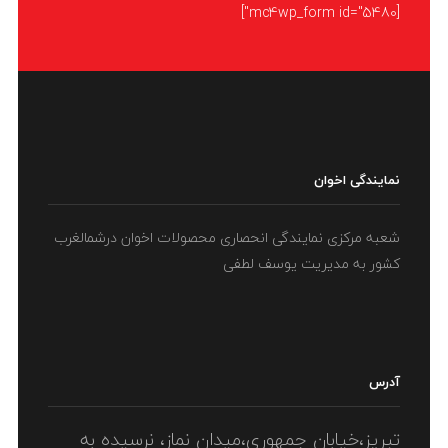
[mc4wp_form id="5480"]
نمایندگی اخوان
شعبه مرکزی نمایندگی انحصاری محصولات اخوان درشمالغرب
کشور به مدیریت یوسف لطفی
آدرس
تبریز،خیابان جمهوری،میدان نماز، نرسیده به