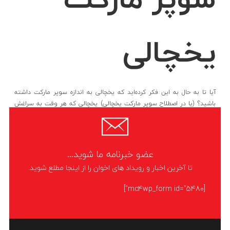
یخچالی
آیا تا به حال به این فکر کرده‌اید که یخچالی به اندازه سوپر مارکت داشته
باشید؟ (یا در اصطلاح سوپر مارکت یخچالی) یخچالی که هر وقت به سراغش
می‌روید به
LIKE
ادامه مطلب
عضو خبرنامه ما شوید...
تا آخرین اخبار و رویداد های اخوان را از اینجا مطلع شوید.
[mc4wp_form id="5480"]