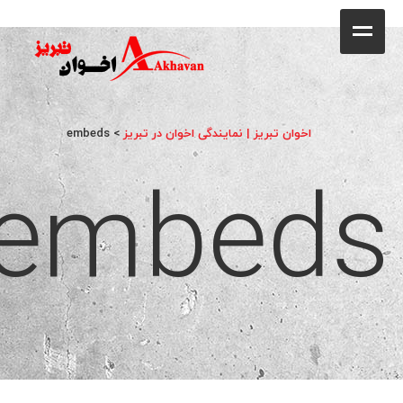
کافه
خانه
فروشگاه
اخوان تبریز | نمایندگی اخوان در تبریز
>
embeds
embeds
محصولات
جشنواره فروش ویژه
کاتالوگ
گالری
وبلاگ
تماس با ما