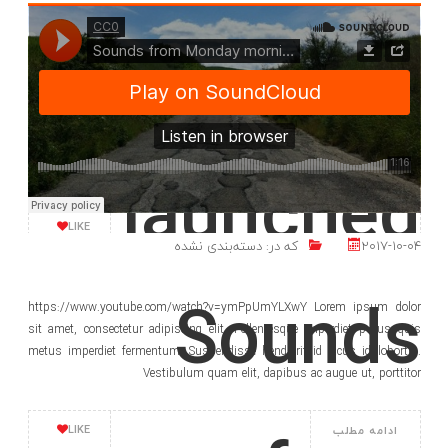
Here
has been
https://twitter.com/nacin/status/319508408669708289 This post tests
launched
WordPress' Twitter Embeds feature.
LIKE
2017-10-04
که در:
دسته‌بندی نشده
Sounds
https://www.youtube.com/watch?v=ymPpUmYLXwY Lorem ipsum dolor
sit amet, consectetur adipiscing elit. Pellentesque imperdiet purus quis
metus imperdiet fermentum. Suspendisse hendrerit id lacus id lobortis.
Vestibulum quam elit, dapibus ac augue ut, porttitor
LIKE
ادامه مطلب