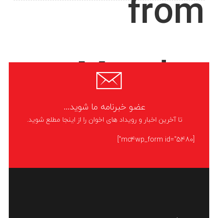
from
Monday
عضو خبرنامه ما شوید...
morning
تا آخرین اخبار و رویداد های اخوان را از اینجا مطلع شوید.
[mc4wp_form id="5480"]
SoundCloud