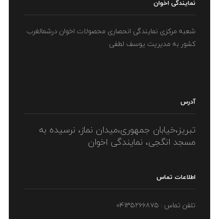
نمایندگی اخوان
شعبه مرکزی نمایندگی انحصاری محصولات اخوان درشمالغرب
Mauris mauris ante, blandit et, ultrices a, suscipit eget, quam. Integer ut
neque. Vivamus nisi metus, molestie vel, gravida in, condimentum sit
کشور به مدیریت یوسف لطفی
amet, nunc. Nam a nibh. Donec suscipit eros.
LIKE
ادامه مطلب
آدرس
تبریز،خیابان جمهوری،میدان نماز، نرسیده به
مسجد انگجی، نمایندگی اخوان
اطلاعات تماس
تلفن تماس : ۰۴۱۳۵۲۶۶۸۷۵