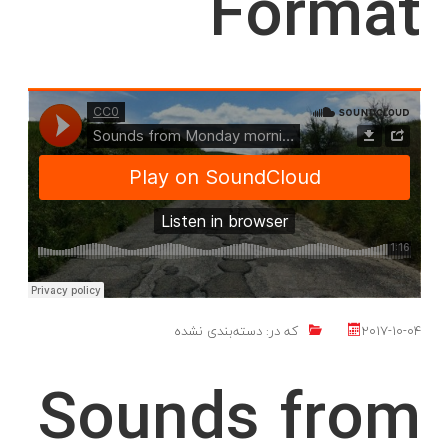
Format
Lorem ipsum dolor sit amet, consectetur adipiscing elit. Pellentesque
imperdiet purus quis metus imperdiet fermentum. Suspendisse hendrerit
id lacus id lobortis. Vestibulum quam elit, dapibus ac augue ut, porttitor
viverra
LIKE
ادامه مطلب
2017-10-04
که در:
دسته‌بندی نشده
Sounds from