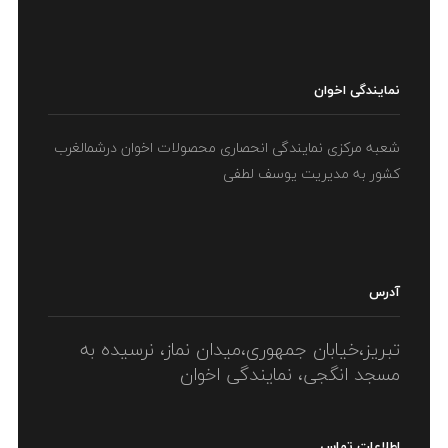
amet, nunc. Nam a nibh. Donec suscipit eros.
LIKE
ادامه مطلب
نمایندگی اخوان
شعبه مرکزی نمایندگی انحصاری محصولات اخوان درشمالغرب
کشور به مدیریت یوسف لطفی
آدرس
تبریز،خیابان جمهوری،میدان نماز، نرسیده به
مسجد انگجی، نمایندگی اخوان
اطلاعات تماس