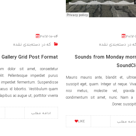
2017-10-04
2017-
ه در:
دسته‌بندی نشده
که در:
دسته‌بندی نشده
Gallery Grid Post Format
Sounds from Monday morn
SoundCl
m dolor sit amet, consectetur
elit. Pellentesque imperdiet purus
Mauris mauris ante, blandit et, ultric
imperdiet fermentum. Suspendisse
suscipit eget, quam. Integer ut neque. Vi
 lacus id lobortis. Vestibulum quam
nisi metus, molestie vel, gravida
 dapibus ac augue ut, porttitor viverra
condimentum sit amet, nunc. Nam a n
Donec suscipit 
ادامه مطلب
LIKE
دامه مطلب