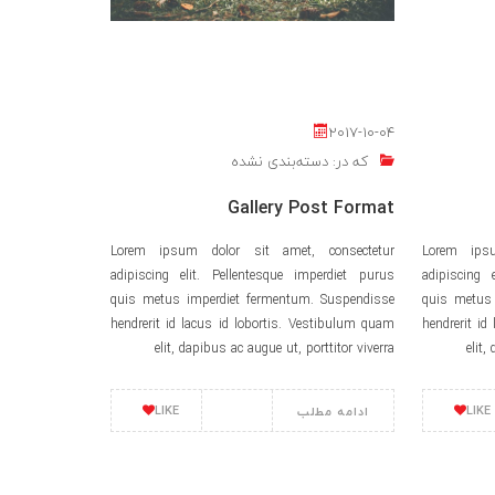
2017-10-04
که در:
دسته‌بندی نشده
Gallery Post Format
Lorem ipsum dolor sit amet, consectetur
Lorem ipsu
adipiscing elit. Pellentesque imperdiet purus
adipiscing 
quis metus imperdiet fermentum. Suspendisse
quis metus 
hendrerit id lacus id lobortis. Vestibulum quam
hendrerit id
elit, dapibus ac augue ut, porttitor viverra
elit,
LIKE
LIKE
ادامه مطلب