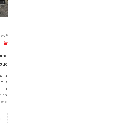
10-04
ک
ing
oud
es a,
vamus
 in,
ibh.
eros.
ا