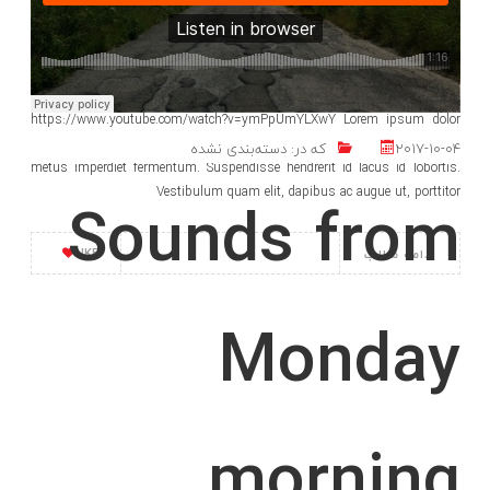
launched
https://www.youtube.com/watch?v=ymPpUmYLXwY Lorem ipsum dolor
sit amet, consectetur adipiscing elit. Pellentesque imperdiet purus quis
2017-10-04
که در:
دسته‌بندی نشده
metus imperdiet fermentum. Suspendisse hendrerit id lacus id lobortis.
Vestibulum quam elit, dapibus ac augue ut, porttitor
Sounds from
LIKE
ادامه مطلب
Monday
morning