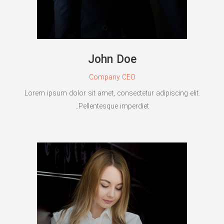
John Doe
Company CEO
Lorem ipsum dolor sit amet, consectetur adipiscing elit.
Pellentesque imperdiet..