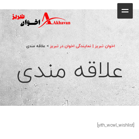
کافه
خانه
فروشگاه
اخوان تبریز | نمایندگی اخوان در تبریز
>
علاقه مندی
محصولات
علاقه مندی
جشنواره فروش ویژه
کاتالوگ
گالری
وبلاگ
[yith_wcwl_wishlist]
تماس با ما