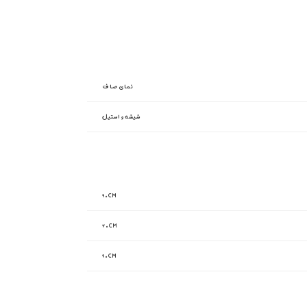
نمای صاف
شیشه و استیل
۹۰CM
۶۰CM
۹۰CM