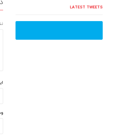
د
LATEST TWEETS
نش
ای
وب