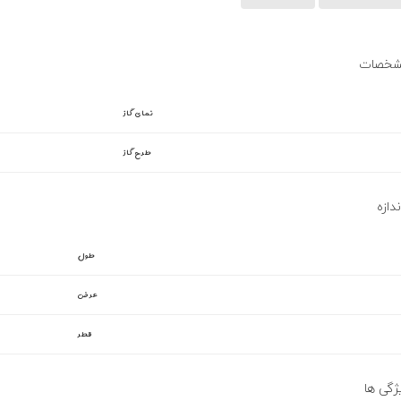
خصات
نمای گاز
طرح گاز
طول
عرض
قطر
ژگی ها