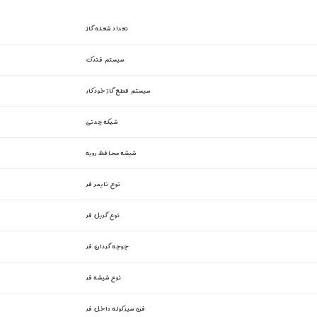
تعداد شعله گاز
سیستم فندک
سیستم قطع گاز خودکار
شبکه چدنی
شیشه محافظ رویه
نوع تایمر فر
نوع گریل فر
جوجه گردان فر
نوع شیشه فر
فن سیرکوله داخل فر