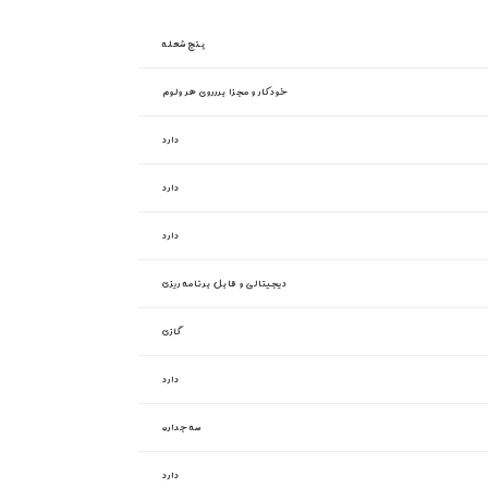
پنج شعله
خودکار و مجزا بررروی هر ولوم
دارد
دارد
دارد
دیجیتالی و قابل برنامه ریزی
گازی
دارد
سه جداره
دارد