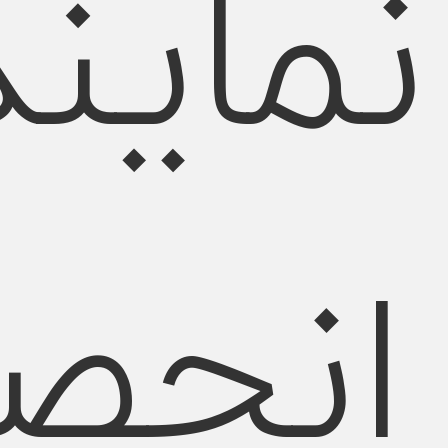
نماین
انحص