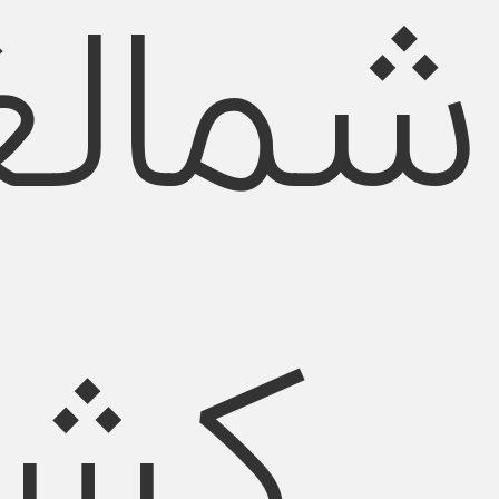
شمال
کشو