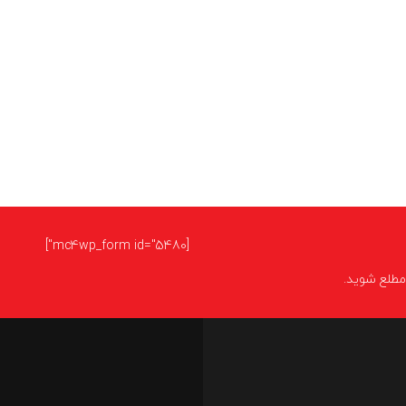
[mc4wp_form id="5480"]
ا مطلع شوید.