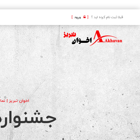
کافه
قبلا ثبت نام کرده اید ؟
[
ورود
]
اخوان تبریز | نما
جشنواره