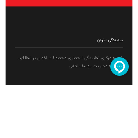
نمایندگی اخوان
شعبه مرکزی نمایندگی انحصاری محصولات اخوان درشمالغرب
کشور به مدیریت یوسف لطفی
آدرس
تبریز،خیابان جمهوری،میدان نماز، نرسیده به
مسجد انگجی، نمایندگی اخوان