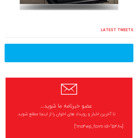
LATEST TWEETS
عضو خبرنامه ما شوید...
تا آخرین اخبار و رویداد های اخوان را از اینجا مطلع شوید.
[mc4wp_form id="5480"]