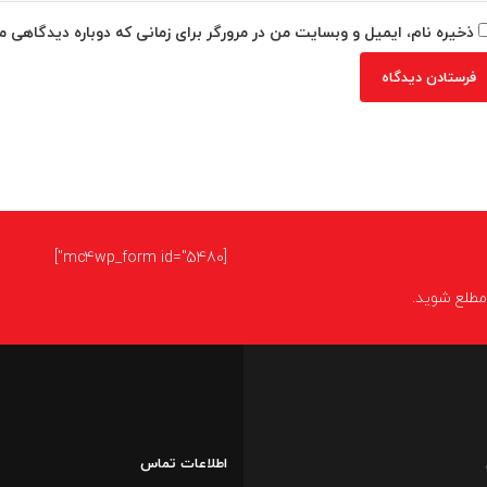
ذخیره نام، ایمیل و وبسایت من در مرورگر برای زمانی که دوباره دیدگاهی م
[mc4wp_form id="5480"]
ا مطلع شوید.
اطلاعات تماس