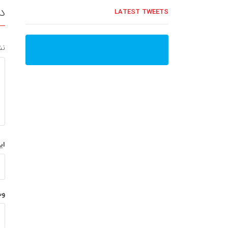
د
LATEST TWEETS
نش
ای
وب