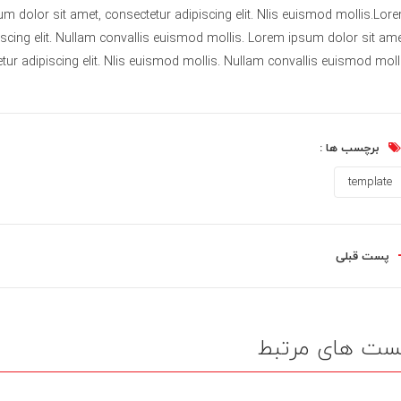
m dolor sit amet, consectetur adipiscing elit. Nlis euismod mollis.Lor
iscing elit. Nullam convallis euismod mollis. Lorem ipsum dolor sit ame
tur adipiscing elit. Nlis euismod mollis. Nullam convallis euismod molli
برچسب ها :
template
پست قبلی
ست های مرتبط