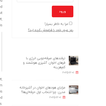
od
od
ورود
it
t,
مرا به خاطر بسپار!
s.
رمز عبور خود را فراموش کرده اید؟
ترفندهای صرفه‌جویی انرژی با
فرهای اخوان: آشپزی هوشمند و
کم‌هزینه
2025-12-01
t,
em
مزایای هودهای اخوان در آشپزخانه
is
مدرن: چرا انتخاب اول حرفه‌ای‌ها؟
od
2025-12-01
s.