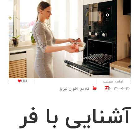
مبله اخوان
اجاق گاز M15-EDTR مبله اخوان اجاق گاز M15-EDTR از جمله گازهای مرغوب
برند اخوان می باشد. گاز m15 ساخته شده از استیل و شیشه است که دارای
ظاهر بسیار زیبایی
LIKE
ادامه مطلب
2022-02-22
که در:
اخوان تبریز
آشنایی با فر