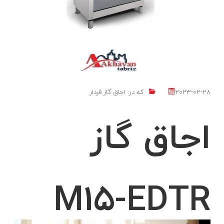
2023-02-28
که در:
اجاق گاز فردار
اجاق گاز
M15-EDTR