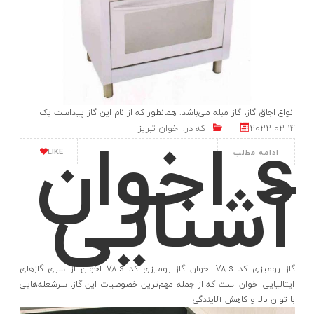
ظاهری
کد V8-
انواع اجاق گاز از نظر شکل ظاهری اجاق گاز مبله یکی از اولین و قدیمی ترین
انواع اجاق گاز، گاز مبله می‌باشد. همانطور که از نام این گاز پیداست یک
s اخوان
2022-02-14
که در:
اخوان تبریز
LIKE
ادامه مطلب
آشنایی
گاز رومیزی کد V8-s اخوان گاز رومیزی کد V8-s اخوان از سری گازهای
ایتالیایی اخوان است که از جمله مهم‌ترین خصوصیات این گاز، سرشعله‌هایی
با توان بالا و کاهش آلایندگی