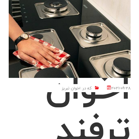
با گاز
LIKE
ادامه مطلب
اخوان
2021-09-28
که در:
اخوان تبریز
ترفند