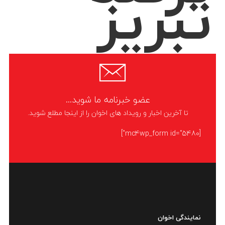
تبریز
های
خلاصه محتوا: یکی از ضروری ترین لوازمی که در هر آشپزخانه ای وجود دارد
گاز است. گاز اخوان تبریز یکی از بهترین برند های موجود در بازار است که
عضو خبرنامه ما شوید...
مدل
تا آخرین اخبار و رویداد های اخوان را از اینجا مطلع شوید.
[mc4wp_form id="5480"]
LIKE
ادامه مطلب
جادویی
نمایندگی اخوان