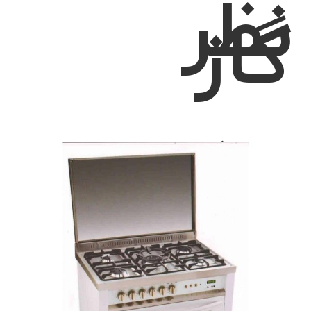
نظر
گاز
شکل
رومیزی