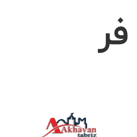
فر
اخوان