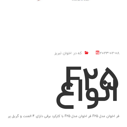
مدل
2023-02-08
که در:
اخوان تبریز
F25
انواع
فر اخوان مدل F25 فر اخوان مدل F25 با کارکرد برقی دارای 4 المنت و گریل پر
قدرت با گرید انرژی A می باشد. این فر توکار برفی با 8 برنامه پخت