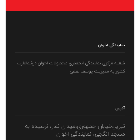
نمایندگی اخوان
شعبه مرکزی نمایندگی انحصاری محصولات اخوان درشمالغرب
کشور به مدیریت یوسف لطفی
آدرس
تبریز،خیابان جمهوری،میدان نماز، نرسیده به
مسجد انگجی، نمایندگی اخوان