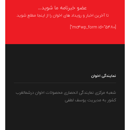
کاربردی ترین وسایل آشپزخانه وجود نداشته باشد، کم و کاستی ها باعث عدم
عضو خبرنامه ما شوید...
آسایش می‌شود. یخچال
تا آخرین اخبار و رویداد های اخوان را از اینجا مطلع شوید.
LIKE
ادامه مطلب
[mc4wp_form id="5480"]
نمایندگی اخوان
شعبه مرکزی نمایندگی انحصاری محصولات اخوان درشمالغرب
کشور به مدیریت یوسف لطفی