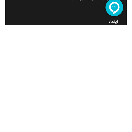
اینماد
Copyrights © 2022. All rights reserved to
RadGraphic
Co.