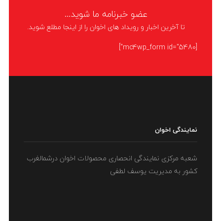
عضو خبرنامه ما شوید...
تا آخرین اخبار و رویداد های اخوان را از اینجا مطلع شوید.
[mc4wp_form id="5480"]
نمایندگی اخوان
شعبه مرکزی نمایندگی انحصاری محصولات اخوان درشمالغرب
کشور به مدیریت یوسف لطفی