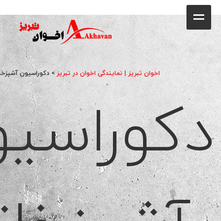
کافه
خانه
فروشگاه
اخوان تبریز | نمایندگی اخوان در تبریز
>
دکوراسیون آشپزخا
دکوراسی
محصولات
جشنواره فروش ویژه
کاتالوگ
گالری
وبلاگ
تماس با ما