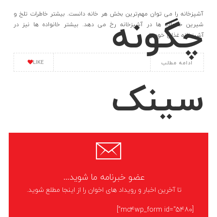
چگونه
آشپزخانه را می توان مهم‌ترین بخش هر خانه دانست. بیشتر خاطرات تلخ و
شیرین خانواده ها در آشپزخانه رخ می دهد. بیشتر خانواده ها نیز در
آشپزخانه غذای خود را
LIKE
ادامه مطلب
سینک
ظرفشویی را
عضو خبرنامه ما شوید...
تا آخرین اخبار و رویداد های اخوان را از اینجا مطلع شوید.
[mc4wp_form id="5480"]