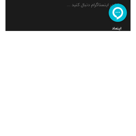
ما را در اینستاگرام دنبال کنید ....
اینماد
Copyrights © 2022. All rights reserved to
RadGraphic
Co.