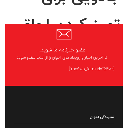
تمیز کردن اجاق
گاز
عضو خبرنامه ما شوید...
تا آخرین اخبار و رویداد های اخوان را از اینجا مطلع شوید.
[mc4wp_form id="5480"]
تمیز کردن اجاق گاز با توجه به این که همواره در معرض تماس با لکه های
مواد غذایی و چربی ها قرار دارند از مهمترین نکات در حفظ پاکیزگی و
LIKE
ادامه مطلب
نمایندگی اخوان