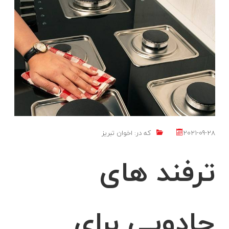
2021-09-28
که در:
اخوان تبریز
ترفند های
جادویی برای