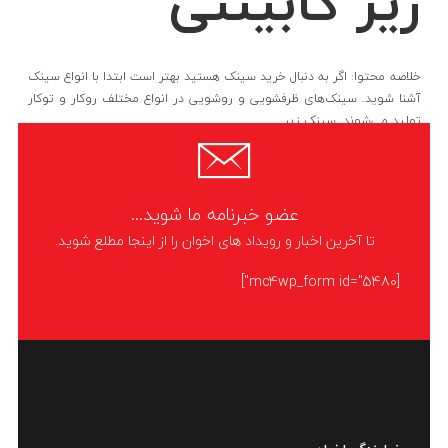
زیر کابینتی
خلاصه محتوا: اگر به دنبال خرید سینک هستید بهتر است ابتدا با انواع سینک
آشنا شوید. سینک‌های ظرفشویی و روشویی در انواع مختلف روکار و توکار
تولید می‌شوند. سینک زیر
LIKE
ادامه مطلب
عضو خبرنامه ما شوید...
تا آخرین اخبار و رویداد های اخوان را از اینجا مطلع شوید.
[mc4wp_form id="5480"]