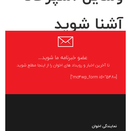
آشنا شوید
آشپزخانه مهم ترین بخش یک خانه است. اگر همه جای خانه کامل باشد ولی
کاربردی ترین وسایل آشپزخانه وجود نداشته باشد، کم و کاستی ها باعث عدم
عضو خبرنامه ما شوید...
آسایش می‌شود. یخچال
تا آخرین اخبار و رویداد های اخوان را از اینجا مطلع شوید.
LIKE
ادامه مطلب
[mc4wp_form id="5480"]
نمایندگی اخوان