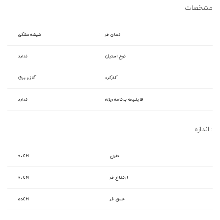
مشخصات
نمای فر
شیشه مشکی
نوع استیل
ندارد
کارکرد
گاز و برق
قابلیت برنامه ریزی
ندارد
اندازه :
طول
۶۰CM
ارتفاع فر
۶۰CM
عمق فر
۵۵CM