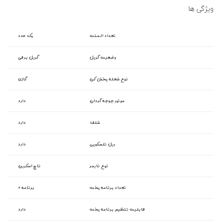
ویژگی ها
تعداد المنت
یک عدد
وضعیت گریل
گریل برقی
نوع شعله پخش کن
گازی
موتور جوجه گردان
دارد
شلف
دارد
ریل تلسکوپی
دارد
نوع تایمر
تاچ اسکرین
تعداد برنامه پخت
۶ برنامه
قابلیت تنظیم برنامه پخت
دارد