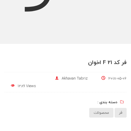
فر کد F 21 اخوان
Akhavan Tabriz
2018-05-06
1289 Views
دسته بندی :
فر
محصولات