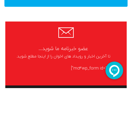
عضو خبرنامه ما شوید...
تا آخرین اخبار و رویداد های اخوان را از اینجا مطلع شوید.
[mc4wp_form id="5480"]
نمایندگی اخوان