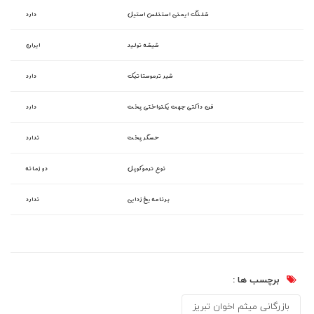
شلنگ ایمنی استنلس استیل
دارد
شیشه تولید
ایران
شیر ترموستاتیک
دارد
فن داکتی جهت یکنواختی پخت
دارد
حسگر پخت
ندارد
نوع ترموکوپل
دو زمانه
برنامه یخ زدایی
ندارد
برچسب ها :
بازرگانی میثم اخوان تبریز