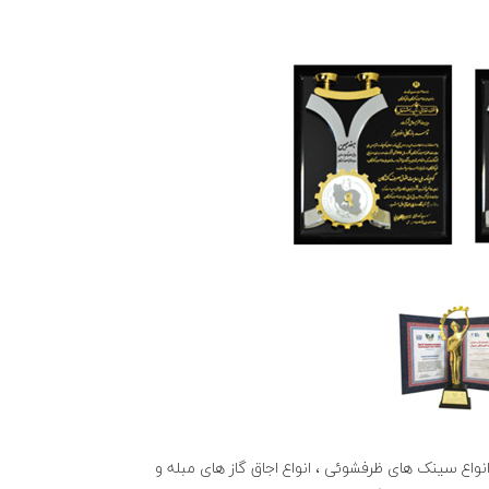
واع سینک های ظرفشوئی ، انواع اجاق گاز های مبله و