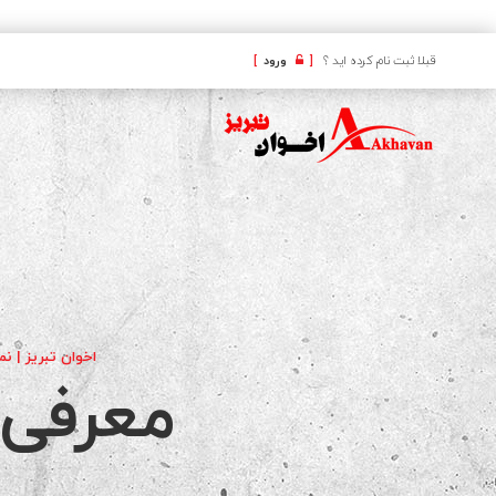
کافه
قبلا ثبت نام کرده اید ؟
[
ورود
]
اخوان تبریز | نم
معرفی