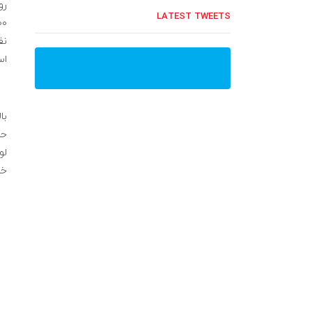
رو
LATEST TWEETS
نف
اس
با
لو
خد