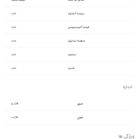
ریموت کنترل
دارد
فیلتر آلومینیومی
دارد
صفحه نمایش
دارد
سنسور
دارد
لامپ
دارد
اندازه :
عمق
۵۰CM
طول
۹۰CM
ویژگی ها