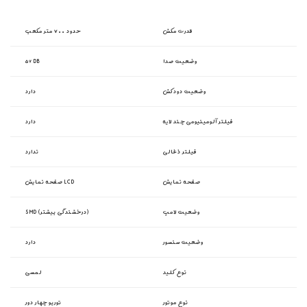
قدرت مکش
حدود ۷۰۰ متر مکعب
وضعیت صدا
۵۶ DB
وضعیت دودکش
دارد
فیلتر آلومینیومی چند لایه
دارد
فیلتر ذغالی
ندارد
صفحه نمایش
صفحه نمایش LCD
وضعیت لامپ
SMD (درخشندگی بیشتر)
وضعیت سنسور
دارد
نوع کلید
لمسی
نوع موتور
توربو چهار دور