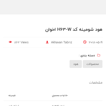
هود شومینه کد H63-W اخوان
862 Views
Akhavan Tabriz
2018-05-19
دسته بندی :
محصولات
هود
مشخصات
خانواده محصول
شومینه
نمای ظاهری
شیشه سفید